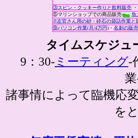
③スピン・クッキー作りと飲料販売
・
⑤マリンショップでの商品販売
魚
⑦
左官さん用の砂・砕石の袋詰作業と
⑨パソコン作業(月/4万円)
・
名刺の販
タイムスケジュー
9：30-
ミーティング
-
業
諸事情によって臨機応
を