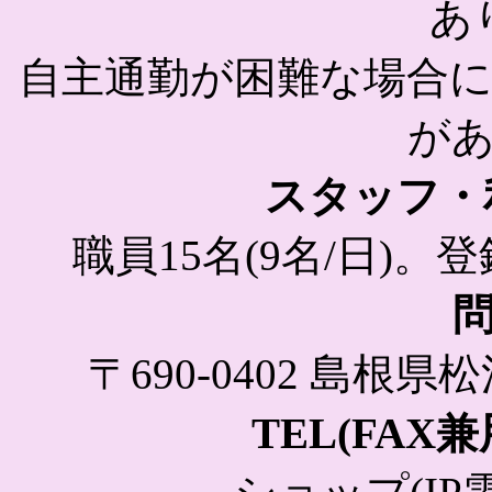
あ
自主通勤が困難な場合
が
スタッフ・利
職員15名(9名/日)。登
〒690-0402 島根
TEL(FAX兼