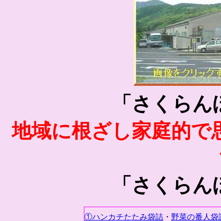
「さくらん
地域に根ざし家庭的で
「さくらん
①ハンカチたたみ袋詰
・
野菜の番人袋