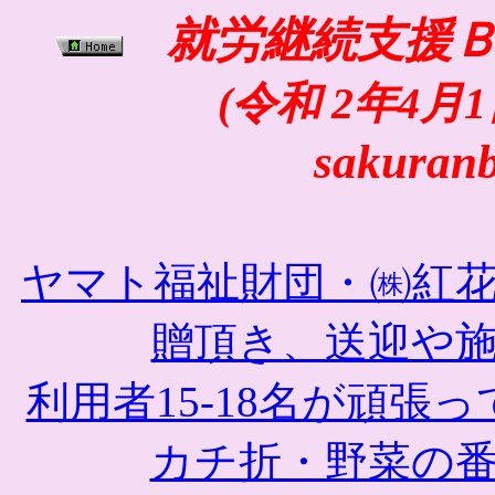
就労継続支援
(令和 2年4月1日
sakuran
ヤマト福祉財団・㈱紅
贈頂き、送迎や
利用者15-18名が頑張
カチ折・野菜の