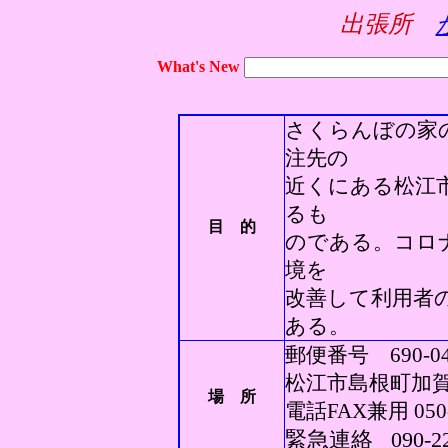
出張所
What's New
さくらんぼの家
注先の
近くにある松江
るも
目 的
のである。コロ
境を
改善して利用者
ある。
郵便番号 690-04
松江市島根町加
場 所
電話FAX兼用 050-
緊急連絡 090-229