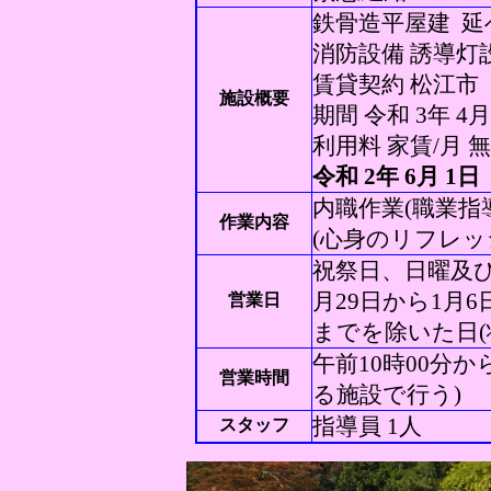
鉄骨造平屋建 延べ床
消防設備 誘導灯
賃貸契約 松江市
施設概要
期間 令和 3年 4月
利用料 家賃/月 
令和 2年 6月 1
内職作業(職業指
作業内容
(心身のリフレッ
祝祭日、日曜及び
月29日から1月6
営業日
までを除いた日(
午前10時00分
営業時間
る施設で行う)
指導員 1人 利
スタッフ