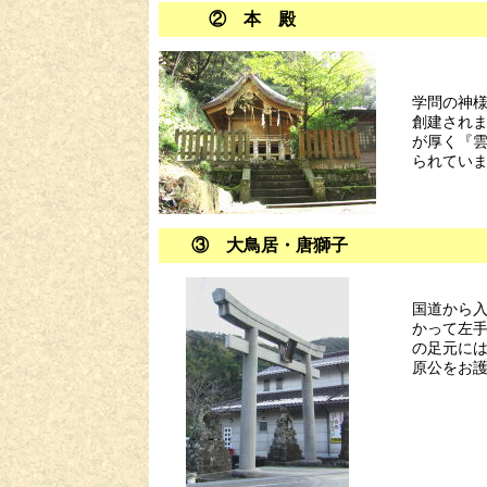
② 本 殿
学問の神
創建され
が厚く『
られてい
③ 大鳥居・唐獅子
国道から
かって左
の足元に
原公をお