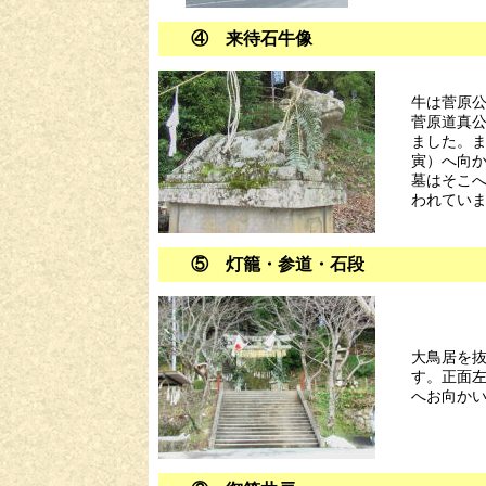
④ 来待石牛像
牛は菅原
菅原道真
ました。
寅）へ向
墓はそこ
われてい
⑤ 灯籠・参道・石段
大鳥居を
す。正面
へお向か