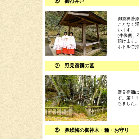
⑥ 御符井戸
御祭神菅
ことなく
います。
(牛像側、
頂けます
ボトルご持
⑦ 野見宿禰の墓
野見宿禰
す。第１
ちました
⑧ 鼻繰梅の御神木・種・お守り