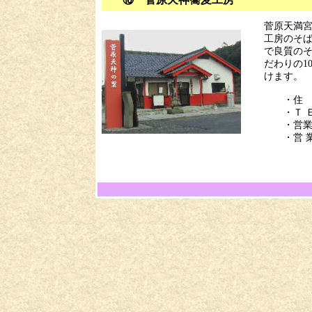
菅原天満
工房のそ
で良質の
だわりの1
けます。
・住 所
・Ｔ Ｅ
・営業時間
・営 業