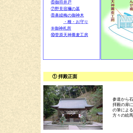
⑥御符井戸
⑦野見宿禰の墓
⑧鼻繰梅の御神木
・種・お守り
⑨御神札所
⑩菅原天神蕎麦工房
① 拝殿正面
参道から
拝殿の扉
の筆によ
方々の絵