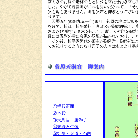
南向きのお庭の老梅のもとに公を立たせおき立ち
した。やがて是善卿がこれを見いだされて、「そ
父も母もありません。卿を父君と仰ぎとうござい
ります。
天歴五年(西紀九五一年)四月、菅原の地に御宮
を経て、松江・松平藩祖・直政公が御信仰篤く、寛
さまき)と称する名木を以って、新しく社殿を御造
扉には五彩の雲に金泥の双龍が描かれており、こ
その後、松平家累代の藩主が御造営・御祭祀につ
てお祀りするようになり氏子の方々はもとより県
①拝殿正面
②本殿
③大鳥居・唐獅子
④来待石牛像
⑤灯籠・参道・石段