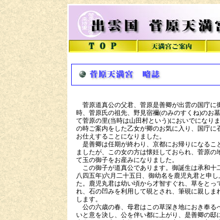
菅原道真公の父君、菅原是善卿が出雲の国庁に
時、菅原氏の祖先、野見宿禰(のみのすくね)のお
て菅原の里(当時は山田村という)においでになり
の時ご案内をした乙女が卿のお気に入り、国庁に
お仕えすることになりました。
是善卿は任期が終わり、京都にお帰りになるこ
ましたが、この女の方は懐妊しておられ、菅原の
て玉の御子をお産みになりました。
この御子が道真公であります。御誕生は承和十二
八四五年)六月二十五日、御幼名を鹿児丸君と申し
た。鹿児丸君は幼い頃から才智すぐれ、草をとっ
れ、石の凹みを利用して硯とされ、筆硯に親しま
します。
公の六歳の春、母君はこの草深き地におき奉る
いと意を決し、公を伴い都に上がり、是善卿の邸