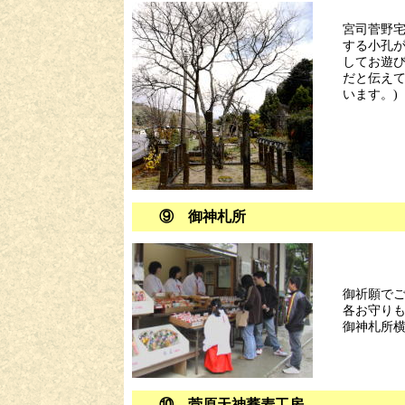
宮司菅野宅
する小孔
してお遊
だと伝えて
います。)
⑨ 御神札所
御祈願で
各お守り
御神札所
⑩ 菅原天神蕎麦工房