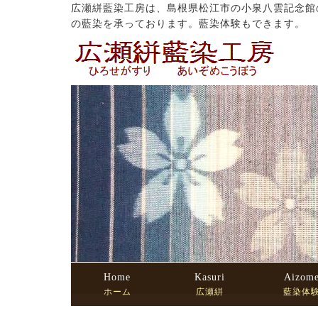
広瀬絣藍染工房は、島根県松江市の小泉八雲記念館
の藍染を承っております。藍染体験もできます。
Home
Kasuri
Aizom
ホーム
広瀬絣
藍染体