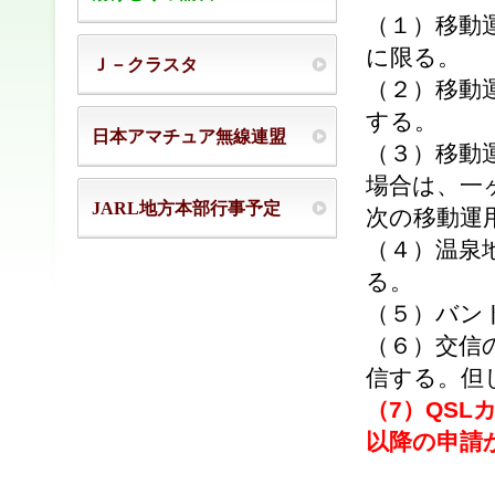
（１）移動
に限る。
Ｊ－クラスタ
（２）移動
する。
日本アマチュア無線連盟
（３）移動
場合は、一
JARL地方本部行事予定
次の移動運
（４）温泉
る。
（５）バン
（６）交信
信する。但
（7）QSL
以降の申請