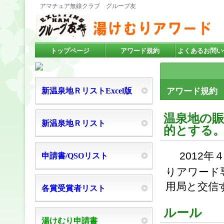
アマチュア無線クラブ グループ友
トップページ
アワード規約
よくあるお問い
新温泉地Ｒリスト
Excel版
アワード規約
温泉地の
新温泉地Ｒリスト
的とする
2012
申請書/QSOリスト
りアワード
用局と交信
各賞受賞者リスト
ルール
湯けむり申請書