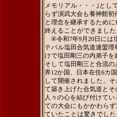
メモリアル・・・｣とし
らず演武大会も養神館初
と理念を継承するために
終えることができました
④令和7年9月20日には
テバル塩田合気道連盟理
けで塩田剛三の内弟子を
そして塩田剛三と合流の
界12か国、日本在住6カ
して開催されました。そ
て築き上げた合気道とそ
人々の心を結び付けてい
ての大会にもかかわらず3
ていたことは驚きでした