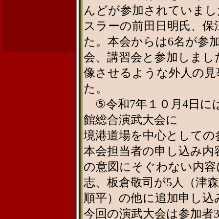
んどが参加されていまし
スラーの前田日明氏、保
た。本会からは6名が参
会、講習会と参加しまし
像させるような外人の見
た。
⑤令和7年１０月4日には
館総合演武大会に
境港道場を中心としての
本会担当者の申し込み内
の意図にそぐわない内容
志、板倉敬司が5人（津
順平）の他に追加申し込
今回の演武大会は参加者3