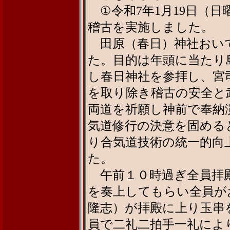
①令和7年1月19日（日
稽古を実施しました。
田原（春日）神社おい
た。目的は年頭に当たり
し春日神社を参拝し、宮
を取り除き稽古の安全と
両道を祈願し神前で奉納
気道修行の決意を固める
り合気道技術の統一的向
た。
午前１０時過ぎ全員拝
を奏上してもらい全員が
隆志）が拝殿に上り玉串
員で二礼二拍手一礼によ