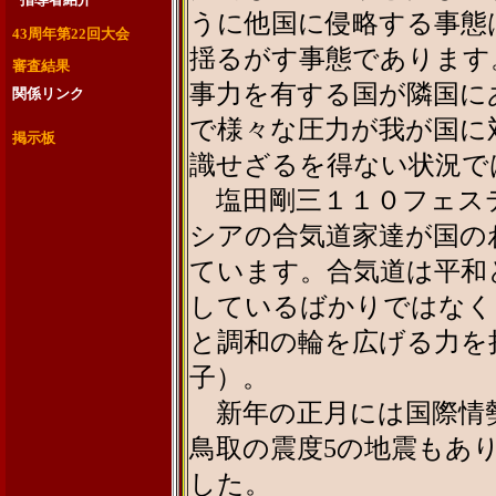
指導者紹介
うに他国に侵略する事態
43周年第22回大会
揺るがす事態であります
審査結果
事力を有する国が隣国に
関係リンク
ンク関係先リ
ン
ク
で様々な圧力が我が国に
掲示板
識せざるを得ない状況で
塩田剛三１１０フェス
シアの合気道家達が国の
ています。合気道は平和
しているばかりではなく
と調和の輪を広げる力を
子）。
新年の正月には国際情勢
鳥取の震度5の地震もあ
した。