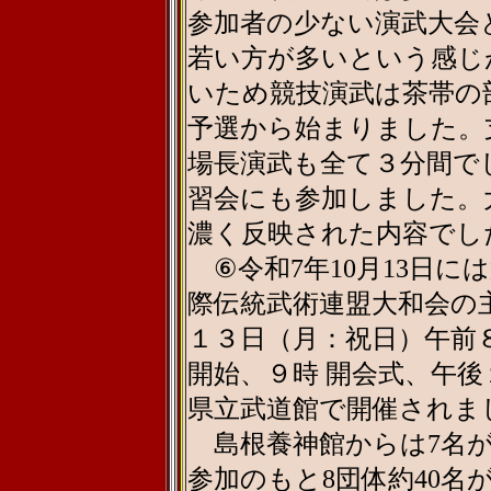
参加者の少ない演武大会
若い方が多いという感じ
いため競技演武は茶帯の
予選から始まりました。
場長演武も全て３分間で
習会にも参加しました。
濃く反映された内容でし
⑥令和7年10月13日に
際伝統武術連盟大和会の
１３日（月：祝日）午前８
開始、９時 開会式、午
県立武道館で開催されま
島根養神館からは7名が
参加のもと8団体約40名