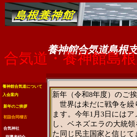
養神館合気道島根
合気道・養神館島根
養神館合気道について
新年（令和8年度）のご
入会案内
世界は未だに戦争を繰
新年のご挨拶
ます。今年1月3日には
初詣合同稽古
し、ベネズエラの大統領
合気神社
た同じ民主国家と信じて