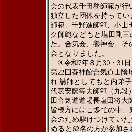
会の代表千田務師範が行
独立した団体を持ってい
師範、千野進師範、小山
ク師範などもと塩田剛三
た。合気会、養神会、そ
会となりました。
③令和7年８月30・31
第22回養神館合気道山陰
れ 講師としてもと内弟
代表安藤毎夫師範（九段
田合気道道場長塩田将大
皆様方にはご多忙の中、
会のため駆けつけていた
めると62名の方が参加さ