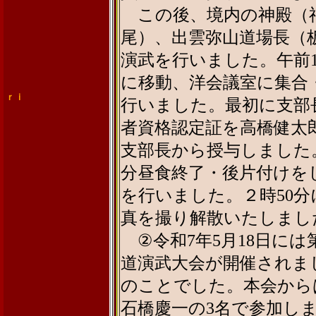
この後、境内の神殿（
尾）、出雲弥山道場長（
演武を行いました。午前
に移動、洋会議室に集合
ｒｉ
行いました。最初に支部
者資格認定証を高橋健太
支部長から授与しました。
分昼食終了・後片付けを
を行いました。２時50
真を撮り解散いたしまし
②令和7年5月18日には
道演武大会が開催されまし
のことでした。本会から
石橋慶一の3名で参加し